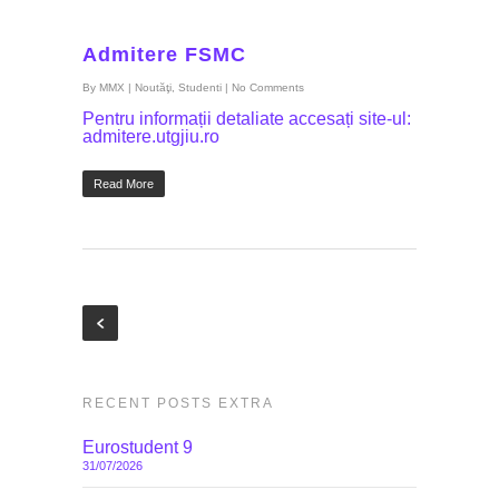
Admitere FSMC
By
MMX
|
Noutăţi
,
Studenti
|
No Comments
Pentru informații detaliate accesați site-ul:
admitere.utgjiu.ro
Read More
RECENT POSTS EXTRA
Eurostudent 9
31/07/2026