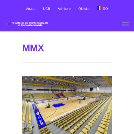
Acasa
UCB
Admitere
Old site
RO
MMX